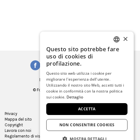
×
Questo sito potrebbe fare
ITALIAN
uso di cookies di
ENGLISH
profilazione.
SPANISH
Questo sito web utilizza i cookie per
Iscriviti alla Newsletter
migliorare l'esperienza dell'utente.
GERMAN
Utilizzando il nostro sito Web, accetti tutti i
© Fondazione Musei Civici di Venezia
cookie in conformità con la nostra politica
FRENCH
C.F. e P.IVA 03842230272
sui cookie.
Dettaglio
ACCETTA
Privacy
Ufficio Stampa
Mappa del sito
Virtual tour
NON CONSENTIRE COOKIES
Copyright
Gare e appalti
Lavora con noi
Museum Store
Regolamento di visita
MOSTRA DETTAGLI