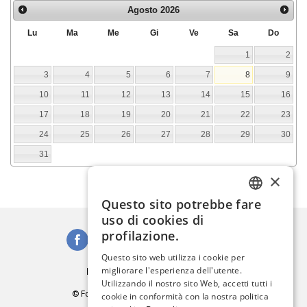
Agosto
2026
Lu
Ma
Me
Gi
Ve
Sa
Do
1
2
3
4
5
6
7
8
9
10
11
12
13
14
15
16
17
18
19
20
21
22
23
24
25
26
27
28
29
30
31
×
Questo sito potrebbe fare
ITALIAN
uso di cookies di
ENGLISH
profilazione.
SPANISH
Questo sito web utilizza i cookie per
Iscriviti alla Newsletter
migliorare l'esperienza dell'utente.
GERMAN
Utilizzando il nostro sito Web, accetti tutti i
© Fondazione Musei Civici di Venezia
cookie in conformità con la nostra politica
FRENCH
C.F. e P.IVA 03842230272