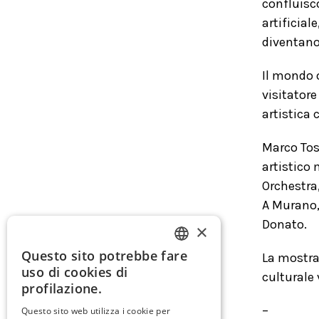
confluisco
artificial
diventano
Il mondo o
visitatore
artistica
Marco Toso
artistico 
Orchestra,
A Murano,
Donato.
×
Questo sito potrebbe fare
La mostra
ITALIAN
uso di cookies di
culturale
ENGLISH
profilazione.
SPANISH
–
Questo sito web utilizza i cookie per