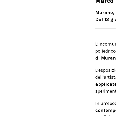
Marco 
Murano, 
Dal 12 g
L’incomun
poliedrico
di Muran
L’esposizi
dell’arti
applicata
sperimenta
In un’epo
contempo