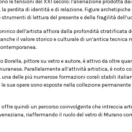
no le tensioni del XXI secolo: l’alienazione prodotta dai
e, la perdita di identità e di relazione. Figure archetipich
 strumenti di lettura del presente e della fragilità del
nirico dell’artista affiora dalla profondità stratificata 
anche il valore storico e culturale di un’antica tecnica 
 contemporanea.
 Borella, pittore su vetro e autore, è attivo da oltre qu
muranese. Parallelamente all’attività artistica, è noto c
 una delle più numerose formazioni corali stabili italia
 le sue opere sono esposte nella collezione permanente d
 offre quindi
un percorso coinvolgente che intreccia ar
 veneziana, riaffermando il ruolo del vetro di Murano co