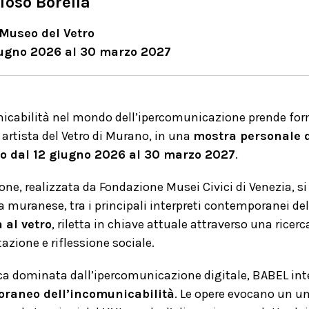
Toso Borella
Museo del Vetro
iugno 2026 al 30 marzo 2027
icabilità nel mondo dell’ipercomunicazione prende for
 artista del Vetro di Murano, in una
mostra personale d
o dal 12 giugno 2026 al 30 marzo 2027
.
one, realizzata da Fondazione Musei Civici di Venezia, s
sta muranese,
tra i principali interpreti contemporanei de
 al vetro
, riletta in chiave attuale attraverso una ricerc
zione e riflessione sociale.
ca dominata dall’ipercomunicazione digitale, BABEL int
raneo dell’incomunicabilità
.
Le opere evocano un un