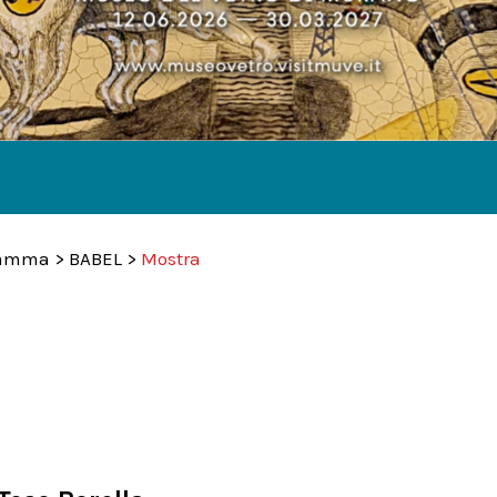
gramma
>
BABEL
>
Mostra