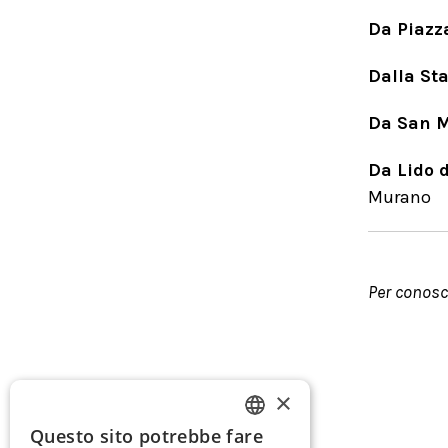
Da Piazz
Dalla Sta
Da San M
Da Lido 
Murano
Per conosce
×
Questo sito potrebbe fare
ITALIAN