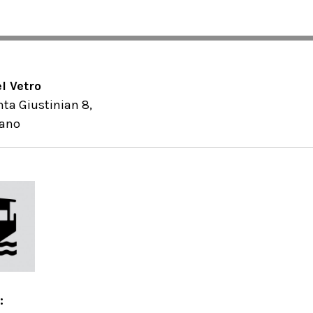
l Vetro
a Giustinian 8,
rano
: