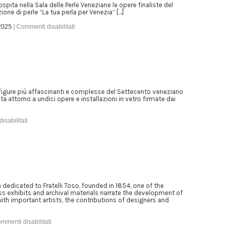
pita nella Sala delle Perle Veneziane le opere finaliste del
one di perle “La tua perla per Venezia” […]
2025
|
Commenti disabilitati
figure più affascinanti e complesse del Settecento veneziano
 attorno a undici opere e installazioni in vetro firmate dai
sabilitati
dedicated to Fratelli Toso, founded in 1854, one of the
ass exhibits and archival materials narrate the development of
with important artists, the contributions of designers and
mmenti disabilitati