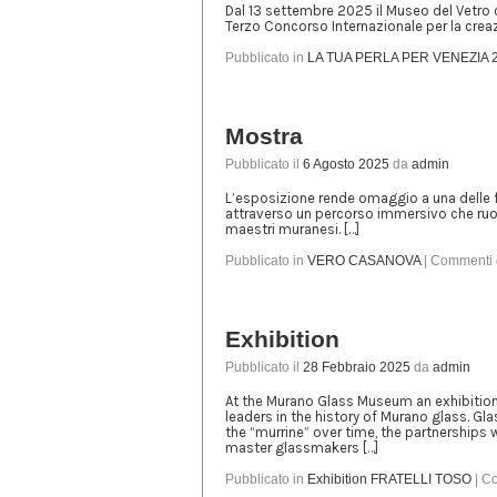
Dal 13 settembre 2025 il Museo del Vetro os
Terzo Concorso Internazionale per la creazi
Pubblicato in
LA TUA PERLA PER VENEZIA 
Mostra
Pubblicato il
6 Agosto 2025
da
admin
L’esposizione rende omaggio a una delle 
attraverso un percorso immersivo che ruota
maestri muranesi. […]
Pubblicato in
VERO CASANOVA
|
Commenti di
Exhibition
Pubblicato il
28 Febbraio 2025
da
admin
At the Murano Glass Museum an exhibition 
leaders in the history of Murano glass. Gl
the “murrine” over time, the partnerships 
master glassmakers […]
Pubblicato in
Exhibition FRATELLI TOSO
|
Co