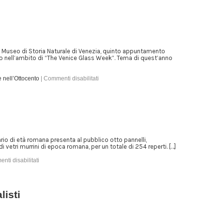
 Museo di Storia Naturale di Venezia, quinto appuntamento
etro nell’ambito di “The Venice Glass Week”. Tema di quest’anno
 nell’Ottocento
|
Commenti disabilitati
io di età romana presenta al pubblico otto pannelli,
i vetri murrini di epoca romana, per un totale di 254 reperti. […]
ti disabilitati
listi