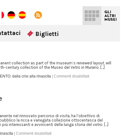
tattaci
Biglietti
nent collection as part of the museum’s renewed layout, will
th-century collection of the Museo del Vetro in Murano. […]
TO: dalla crisi alla rinascita
|
Commenti disabilitati
e
ente nel rinnovato percorso di visita, ha l’obiettivo di
pubblico la ricca e variegata collezione ottocentesca del
più interessanti e avvincenti della lunga storia del vetro. […]
inascita
|
Commenti disabilitati