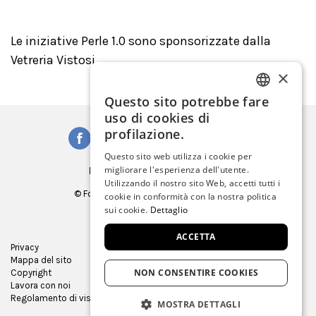
Le iniziative Perle 1.0 sono sponsorizzate dalla
Vetreria Vistosi
×
Questo sito potrebbe fare
ITALIAN
uso di cookies di
ENGLISH
profilazione.
SPANISH
Questo sito web utilizza i cookie per
Iscriviti alla Newsletter
migliorare l'esperienza dell'utente.
GERMAN
Utilizzando il nostro sito Web, accetti tutti i
© Fondazione Musei Civici di Venezia
cookie in conformità con la nostra politica
FRENCH
C.F. e P.IVA 03842230272
sui cookie.
Dettaglio
ACCETTA
Privacy
Ufficio Stampa
Mappa del sito
Virtual tour
NON CONSENTIRE COOKIES
Copyright
Gare e appalti
Lavora con noi
Museum Store
Regolamento di visita
MOSTRA DETTAGLI