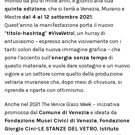
mondo da più di mille anni, è giunto alla sua
quinta edizione
, che si terrà a Venezia, Murano e
Mestre
dal 4 al 12 settembre 2021
.
Quest’anno la manifestazione porta il nuovo
“
titolo-hashtag
”
#VivaVetro!
, un
hurray
di
entusiasmo – espresso anche visivamente con i
tanti colori della nuova immagine grafica – che
pone l’accento sull’
energia senza tempo
di
questo materiale, e vuole dare sostegno e un nuovo
vigore a un settore come quello della produzione
vetraria muranese che, dopo mesi di chiusura, si
riprende e riparte con ottimismo.
Anche nel 2021
The Venice Glass Wee
k – iniziativa
promossa dal
Comune di Venezia
e ideata da
Fondazione Musei Civici di Venezia
,
Fondazione
Giorgio Cini-LE STANZE DEL VETRO
,
Istituto