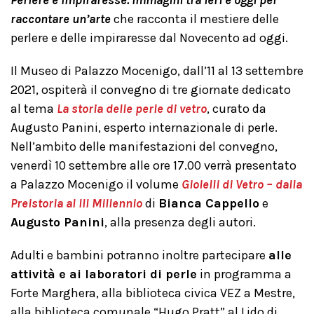
Perlere e Impiraresse. Immagini tra ieri e oggi per
raccontare un’arte
che racconta il mestiere delle
perlere e delle impiraresse dal Novecento ad oggi.
Il Museo di Palazzo Mocenigo, dall’11 al 13 settembre
2021, ospiterà il convegno di tre giornate dedicato
al tema
La storia delle perle di vetro
, curato da
Augusto Panini, esperto internazionale di perle.
Nell’ambito delle manifestazioni del convegno,
venerdì 10 settembre alle ore 17.00 verrà presentato
a Palazzo Mocenigo il volume
Gioielli di Vetro – dalla
Preistoria al III Millennio
di
Bianca Cappello
e
Augusto Panini
, alla presenza degli autori.
Adulti e bambini potranno inoltre partecipare
alle
attività e ai laboratori di perle
in programma a
Forte Marghera, alla biblioteca civica VEZ a Mestre,
alla biblioteca comunale “Hugo Pratt” al Lido di