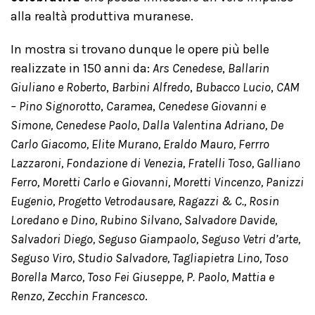
alla realtà produttiva muranese.
In mostra si trovano dunque le opere più belle
realizzate in 150 anni da:
Ars Cenedese
,
Ballarin
Giuliano e Roberto
,
Barbini Alfredo
,
Bubacco Lucio
,
CAM
– Pino Signorotto
,
Caramea
,
Cenedese Giovanni e
Simone, Cenedese Paolo, Dalla Valentina Adriano, De
Carlo Giacomo, Elite Murano, Eraldo Mauro, Ferrro
Lazzaroni, Fondazione di Venezia, Fratelli Toso, Galliano
Ferro, Moretti Carlo e Giovanni, Moretti Vincenzo, Panizzi
Eugenio, Progetto Vetrodausare, Ragazzi & C., Rosin
Loredano e Dino, Rubino Silvano, Salvadore Davide,
Salvadori Diego, Seguso Giampaolo, Seguso Vetri d’arte,
Seguso Viro, Studio Salvadore, Tagliapietra Lino, Toso
Borella Marco, Toso Fei Giuseppe, P. Paolo, Mattia e
Renzo, Zecchin Francesco
.