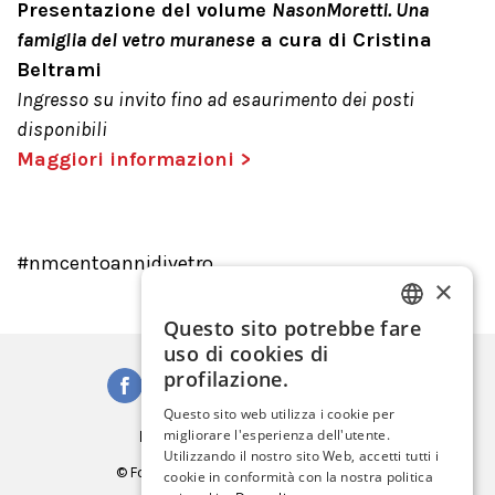
Presentazione del volume
NasonMoretti. Una
famiglia del vetro muranese
a cura di Cristina
Beltrami
Ingresso su invito fino ad esaurimento dei posti
disponibili
Maggiori informazioni >
#nmcentoannidivetro
×
Questo sito potrebbe fare
ITALIAN
uso di cookies di
ENGLISH
profilazione.
SPANISH
Questo sito web utilizza i cookie per
Iscriviti alla Newsletter
migliorare l'esperienza dell'utente.
GERMAN
Utilizzando il nostro sito Web, accetti tutti i
© Fondazione Musei Civici di Venezia
cookie in conformità con la nostra politica
FRENCH
C.F. e P.IVA 03842230272