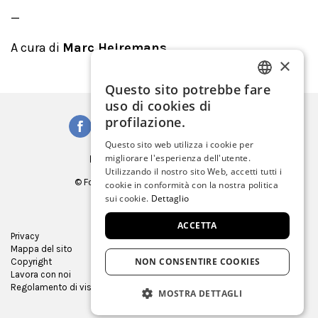
_
A cura di
Marc Heiremans
×
Questo sito potrebbe fare
ITALIAN
uso di cookies di
ENGLISH
profilazione.
SPANISH
Questo sito web utilizza i cookie per
Iscriviti alla Newsletter
migliorare l'esperienza dell'utente.
GERMAN
Utilizzando il nostro sito Web, accetti tutti i
© Fondazione Musei Civici di Venezia
cookie in conformità con la nostra politica
FRENCH
C.F. e P.IVA 03842230272
sui cookie.
Dettaglio
ACCETTA
Privacy
Ufficio Stampa
Mappa del sito
Virtual tour
NON CONSENTIRE COOKIES
Copyright
Gare e appalti
Lavora con noi
Museum Store
Regolamento di visita
MOSTRA DETTAGLI