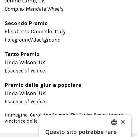
Jennie Lamb, UK
Complex Mandala Wheels
Secondo Premio
Elisabetta Cappello, Italy
Foreground/Background
Terzo Premio
Linda Wilson, UK
Essence of Venice
Premio della giuria popolare
Linda Wilson, UK
Essence of Venice
Immagine: Carol Ann Savage,
The Garden Boquet
(opera
×
vincitrice della prima edizione del Concorso)
Questo sito potrebbe fare
ITALIAN