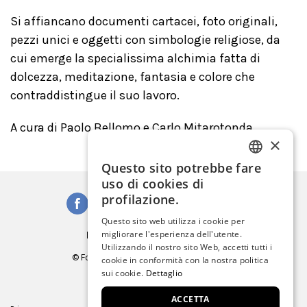
Si affiancano documenti cartacei, foto originali,
pezzi unici e oggetti con simbologie religiose, da
cui emerge la specialissima alchimia fatta di
dolcezza, meditazione, fantasia e colore che
contraddistingue il suo lavoro.
A cura di Paolo Bellomo e Carlo Mitarotonda
×
Questo sito potrebbe fare
ITALIAN
uso di cookies di
ENGLISH
profilazione.
SPANISH
Questo sito web utilizza i cookie per
Iscriviti alla Newsletter
migliorare l'esperienza dell'utente.
GERMAN
Utilizzando il nostro sito Web, accetti tutti i
© Fondazione Musei Civici di Venezia
cookie in conformità con la nostra politica
FRENCH
C.F. e P.IVA 03842230272
sui cookie.
Dettaglio
ACCETTA