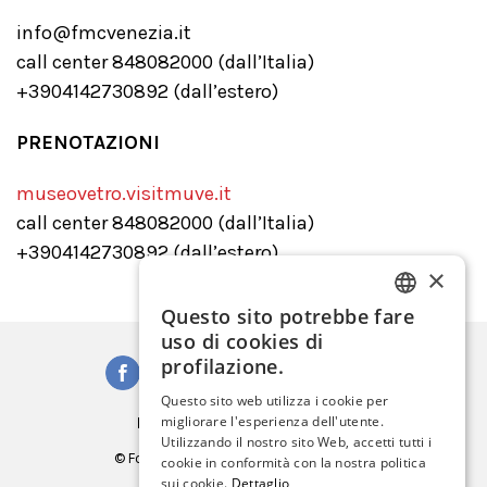
info@fmcvenezia.it
call center 848082000 (dall’Italia)
+3904142730892 (dall’estero)
PRENOTAZIONI
museovetro.visitmuve.it
call center 848082000 (dall’Italia)
+3904142730892 (dall’estero)
×
Questo sito potrebbe fare
ITALIAN
uso di cookies di
ENGLISH
profilazione.
SPANISH
Questo sito web utilizza i cookie per
Iscriviti alla Newsletter
migliorare l'esperienza dell'utente.
GERMAN
Utilizzando il nostro sito Web, accetti tutti i
© Fondazione Musei Civici di Venezia
cookie in conformità con la nostra politica
FRENCH
C.F. e P.IVA 03842230272
sui cookie.
Dettaglio