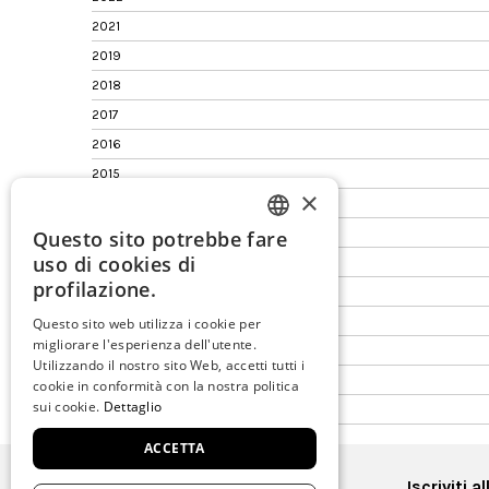
2021
2019
2018
2017
2016
2015
×
2014
2013
Questo sito potrebbe fare
ITALIAN
uso di cookies di
2012
ENGLISH
profilazione.
2011
SPANISH
2010
Questo sito web utilizza i cookie per
migliorare l'esperienza dell'utente.
2009
GERMAN
Utilizzando il nostro sito Web, accetti tutti i
2008
cookie in conformità con la nostra politica
FRENCH
sui cookie.
Dettaglio
2006
ACCETTA
Iscriviti 