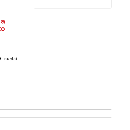
da
zo
di nuclei