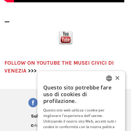
_
FOLLOW ON YOUTUBE
THE MUSEI CIVICI DI
VENEZIA
>>>
×
Questo sito potrebbe fare
ITALIAN
uso di cookies di
ENGLISH
profilazione.
SPANISH
Questo sito web utilizza i cookie per
Subscribe to our Newsletter
migliorare l'esperienza dell'utente.
GERMAN
Utilizzando il nostro sito Web, accetti tutti i
© Fondazione Musei Civici di Venezia
cookie in conformità con la nostra politica
FRENCH
C.F. e P.IVA 03842230272