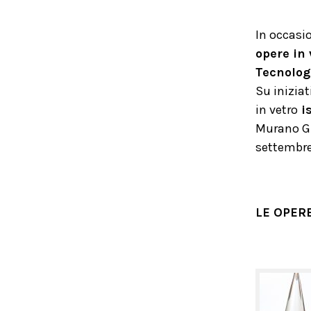
In occasi
opere in 
Tecnolog
Su iniziat
in vetro
is
Murano Gla
settembre
LE OPER