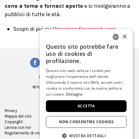
cene a tema e fornaci aperte
e si rivolgeranno a
pubblici di tutte le età.
Scopri di più su
theveniceglassweek.com
×
Questo sito potrebbe fare
ITALIAN
uso di cookies di
ENGLISH
profilazione.
SPANISH
Questo sito web utilizza i cookie per
Iscriviti alla Newsletter
migliorare l'esperienza dell'utente.
GERMAN
Utilizzando il nostro sito Web, accetti tutti i
© Fondazione Musei Civici di Venezia
cookie in conformità con la nostra politica
FRENCH
C.F. e P.IVA 03842230272
sui cookie.
Dettaglio
ACCETTA
Privacy
Ufficio Stampa
Mappa del sito
Virtual tour
NON CONSENTIRE COOKIES
Copyright
Gare e appalti
Lavora con noi
Museum Store
Regolamento di visita
MOSTRA DETTAGLI