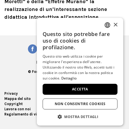
Moretti” e della “Effetre Murano” la
realizzazione di un’interessante sezione
didattica introduttiva all’esposizione.
×
Questo sito potrebbe fare
ITALIAN
uso di cookies di
ENGLISH
profilazione.
SPANISH
Questo sito web utilizza i cookie per
Iscriviti alla Newsletter
migliorare l'esperienza dell'utente.
GERMAN
Utilizzando il nostro sito Web, accetti tutti i
© Fondazione Musei Civici di Venezia
cookie in conformità con la nostra politica
FRENCH
C.F. e P.IVA 03842230272
sui cookie.
Dettaglio
ACCETTA
Privacy
Ufficio Stampa
Mappa del sito
Virtual tour
NON CONSENTIRE COOKIES
Copyright
Gare e appalti
Lavora con noi
Museum Store
Regolamento di visita
MOSTRA DETTAGLI
STRETTAMENTE NECESSARIO