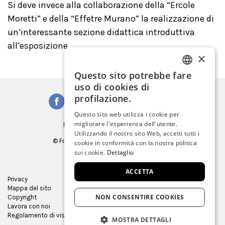
Si deve invece alla collaborazione della “Ercole
Moretti” e della “Effetre Murano” la realizzazione di
un’interessante sezione didattica introduttiva
all’esposizione.
×
Questo sito potrebbe fare
ITALIAN
uso di cookies di
ENGLISH
profilazione.
SPANISH
Questo sito web utilizza i cookie per
migliorare l'esperienza dell'utente.
Iscriviti alla Newsletter
GERMAN
Utilizzando il nostro sito Web, accetti tutti i
© Fondazione Musei Civici di Venezia
cookie in conformità con la nostra politica
FRENCH
C.F. e P.IVA 03842230272
sui cookie.
Dettaglio
ACCETTA
Privacy
Ufficio Stampa
Mappa del sito
Virtual tour
NON CONSENTIRE COOKIES
Copyright
Gare e appalti
Lavora con noi
Museum Store
Regolamento di visita
MOSTRA DETTAGLI