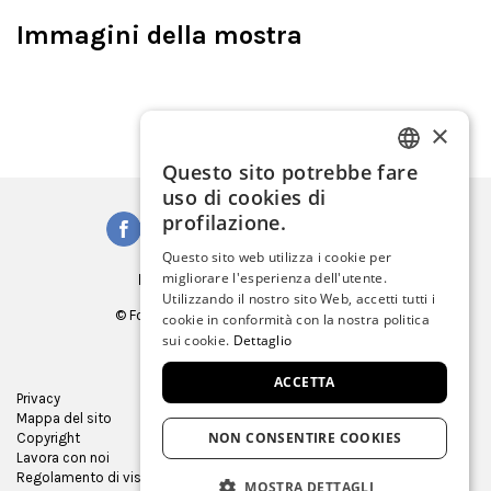
Immagini della mostra
×
Questo sito potrebbe fare
ITALIAN
uso di cookies di
ENGLISH
profilazione.
SPANISH
Questo sito web utilizza i cookie per
Iscriviti alla Newsletter
migliorare l'esperienza dell'utente.
GERMAN
Utilizzando il nostro sito Web, accetti tutti i
© Fondazione Musei Civici di Venezia
cookie in conformità con la nostra politica
FRENCH
C.F. e P.IVA 03842230272
sui cookie.
Dettaglio
ACCETTA
Privacy
Ufficio Stampa
Mappa del sito
Virtual tour
NON CONSENTIRE COOKIES
Copyright
Gare e appalti
Lavora con noi
Museum Store
Regolamento di visita
MOSTRA DETTAGLI